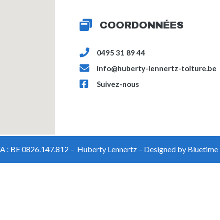
COORDONNÉES
0495 31 89 44
info@huberty-lennertz-toiture.be
Suivez-nous
 : BE 0826.147.812 – Huberty Lennertz – Designed by
Bluetime